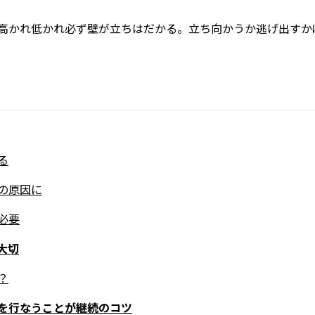
高かれ低かれ必ず壁が立ちはだかる。立ち向かうか逃げ出すか
る
の原因に
必要
大切
？
を行なうことが継続のコツ